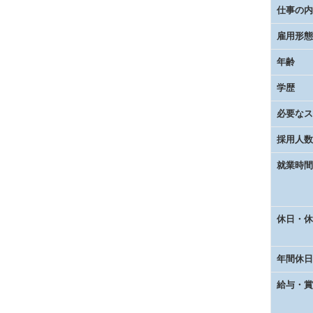
仕事の内
雇用形態
年齢
学歴
必要なス
採用人数
就業時間
休日・休
年間休日
給与・賞