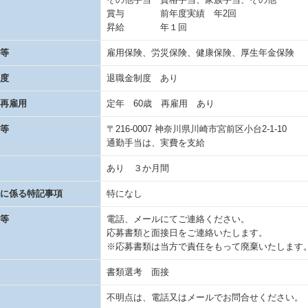
賞与 前年度実績 年2回
昇給 年１回
等
雇用保険、労災保険、健康保険、厚生年金保険
度
退職金制度 あり
再雇用
定年 60歳 再雇用 あり
等
〒216-0007 神奈川県川崎市宮前区小台2-1-10
通勤手当は、実費を支給
あり ３か月間
に係る特記事項
特になし
等
電話、メールにてご連絡ください。
応募書類と面接日をご連絡いたします。
※応募書類は当方で責任をもって廃棄いたします
書類選考 面接
不明点は、電話又はメールでお問合せください。