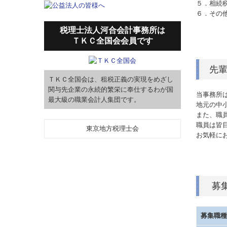
５．相続
６．その
税理士法人河合会計事務所は
ＴＫＣ全国会会員です
先
ＴＫＣ全国会は、租税正義の実現をめざし
関与先企業の永続的繁栄に奉仕するわが国
当事務所
最大級の職業会計人集団です。
地元の中
また、職
職員は皆
東京地方税理士会
お気軽に
募
募集職種