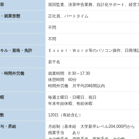
容
巡回監査、決算申告業務、自計化サポート、経営
・就業形態
正社員、パートタイム
不問
不問
キル・資格・免許
Ｅｘｃｅｌ・Ｗｏｒｄ等のパソコン操作、日商簿
若干名
・時間外労働
就業時間 8:30～17:30
休憩時間 60分
時間外労働 月平均20時間以内
暇
毎週土曜日・日曜日、祝日
年末年始休暇、有給休暇
数
120日（有給含む）
与・昇給
月給制（基本給 大学新卒レベル204,000円か
残業手当 あり
その他手当 資格手当、家族手当、その他