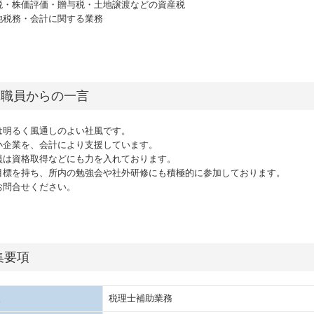
税・株価評価・贈与税・土地譲渡などの資産税
他税務・会計に関する業務
輩職員からの一言
は明るく風通しのよい社風です。
小企業を、会計により支援しています。
員は資格取得などにも力を入れております。
目標を持ち、所内の勉強会や社外研修にも積極的に参加しております。
お問合せください。
集要項
税理士補助業務