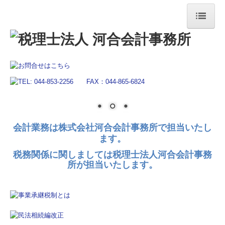
ホーム
事務所概要・アクセス
業務案内
ご契約までの流れ
会計業務は株式会社河合会計事務所で担当いたし
経営者お役立ち情報
ます。
提携企業一覧
税務関係に関しましては税理士法人河合会計事務
所が担当いたします。
リンク集
採用情報
お問合せ